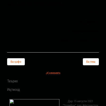
дувоздаҳ лак рупия бирасонад.
Имзо:
Ҳ. М. Дюранд
Абдурраҳмонхон
Кобул, 12 ноябри 1893
Ба қафо
Ба пеш
JComments
Таърих
Иқтисод
Дар 15 августи 2021
“Толибон” дар Афғонистон