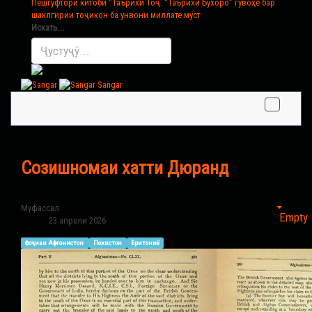
Пешгуфтори китоби “Таърихи Тоҷ
: “Таърихи Бухоро” гувоҳе бар
шаклгирии тоҷикон ба унвони миллате муст
Искать...
Sangar
Созишномаи хатти Дюранд
Муфассал
Empty
23 апрели 2026
Фоҷиаи Афғонистон
Покистон
Бритониё