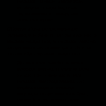
аълоҳазрат, аз Вахон то марзи Эрон,
мутобиқи хатте хоҳад буд, ки дар
нақшаи замимаи ин тавофуқнома
нишон дода шудааст.
(2)
Ҳукумати Ҳинд дар ҳеҷ замоне дар
сарзаминҳои он сӯи ин хат дар самти Афғонистон
мудохила нахоҳад кард, ва аълоҳазрат Амир низ
дар ҳеҷ замоне дар сарзаминҳои он сӯи ин хат
дар самти Ҳинд мудохила нахоҳад кард.
(3)
Давлати Бритониё бад-ин васила
мувофиқат мекунад, ки Асмор ва дараи
болодасти он то Чанак дар ихтиёри
аълаҳазрат Амир боқӣ бимонад. Дар
муқобил, аълаҳазрат мувофиқат
мекунад, ки дар ҳеҷ замоне дар Сувот,
Боҷавур ё Читрол, аз ҷумла дараи