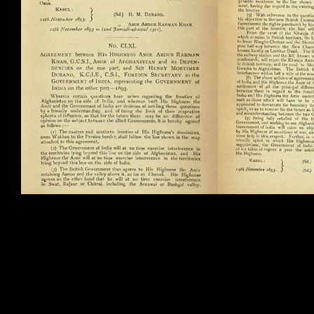
Эзоҳ: Мувофиқи мавқеи Покистон, нусхаи аслии
ин созишнома дар бойгонии миллии ин кишвар
нигоҳ дошта мешавад.
Манбаъ: "Таърихи Афғонистон", A History of Afghanistan,
ҷилди II, муаллиф Перси Сайкс (Percy Sykes), замимаи C,
нашршуда дар соли 1940.