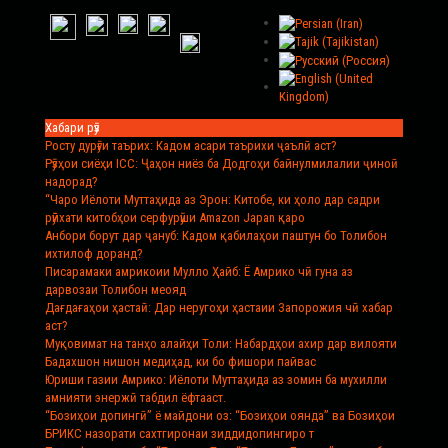
Хабари рӯз
Росту дурӯғи таърих
: Кадом асари таърихи ҷаълӣ аст?
Рӯзҳои сиёҳи ICC
: Ҷаҳон ниёз ба Додгоҳи байнулмилалии ҷиноӣ
надорад?
“Чаро Иёлоти Муттаҳида аз Эрон
: Китобе, ки ҳоло дар садри
рӯйхати китобҳои серфурӯши Amazon Japan қаро
Анбори борут дар ҷануб
: Кадом қабилаҳои паштун бо Толибон
ихтилоф доранд?
Писарамаки амрикоии Мулло Ҳайб
: Ё Амрико чӣ гуна аз
дарвозаи Толибон меояд
Дағдағаҳои ҳастаӣ
: Дар неругоҳи ҳастаии Запорожия чӣ хабар
аст?
Муқовимат на танҳо алайҳи Толи
: Набардҳои ахир дар вилояти
Бадахшон нишон медиҳад, ки бо фишори пайвас
Юриши газии Амрико
: Иёлоти Муттаҳида аз зомин ба мухилли
амнияти энержӣ табдил ёфтааст.
“Бозиҳои допингӣ” ё майдони оз
: “Бозиҳои оянда” ва Бозиҳои
БРИКС назорати сахтгиронаи зиддидопингиро т