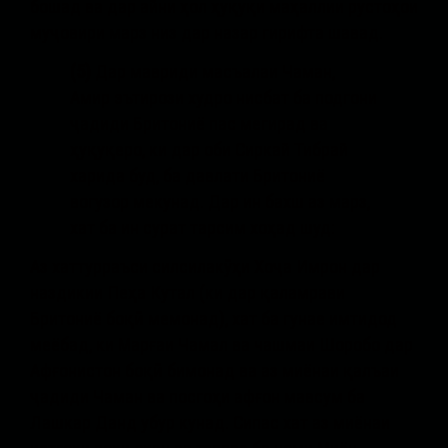
бошад ва дар айни ҳол ҳуқуқи маҳаллии рустоҳои
муҷовири марз низ дар назар гирифта шавад.
(5)
Дар мавриди масъалаи Чаман,
Амир эътирози худро нисбат ба подгони
ҷадиди Бритониё пас мегирад ва
ҳуқуқеро, ки дар оби Сиркай Тибрай
харида буд, ба давлати Бритониё
вогузор мекунад. Дар ин бахш аз марз,
хат ба ин сурат тарсим хоҳад шуд:
Аз хаттурраъси силсилакӯҳи Хоҷа Имрон дар
наздикии Пеҳа Кутал (ки дар қаламрави
Бритониё боқӣ мемонад), хат ба гунае имтидод
меёбад, ки Марғаи Чамал ва чашмаи Шоробо дар
Афғонистон боқӣ бимонад ва аз миёнаи қалъаи
ҷадиди Чаман ва посгоҳи афғон мавсум ба
Лашкар Данд убур кунад. Сипас хат аз миёнаи