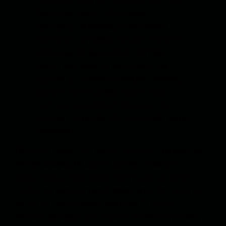
Арнавай ё Бошгал, мудохила накунад.
Ҳамчунин давлати Бритониё
мувофиқат мекунад, ки минтақаи
Бармалро, мутобиқи нақшаи тафсилӣ
ироашуда, ба аълаҳазрат вогузор
кунад; дар ҳоле, ки аълаҳазрат аз
иддаои худ нисбат ба боқии манотиқи
Вазиристон ва Давар сарфи назар
мекунад. Аълаҳазрат ҳамчунин аз
иддаои худ нисбат ба Чаға сарфи назар
менамояд.
(4)
Хатти марзӣ дар оянда, ҳар ҷо, ки мумкин ва
матлуб бошад, ба сурати дақиқ тавассути
комиссияҳои муштараки бритониёӣ ва афғон
таъйин ва аломатгузорӣ хоҳад шуд; ба гунае, ки
ин хат то ҳадди имкон дақиқан бо хатти
нишондодашуда дар нақшаи замима мунтабиқ