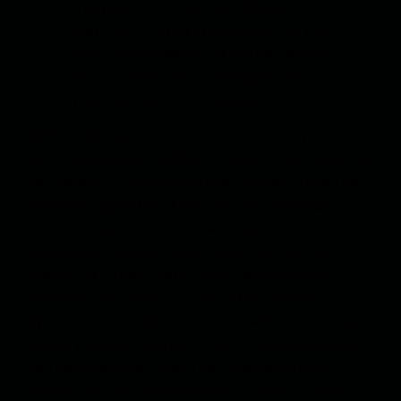
маъмурони таъйини марз баррасӣ
хоҳад шуд — ро бо рӯҳияи дӯстона ҳал
кунанд то дар оянда то ҳадди имкон аз
ҳар гуна ибҳом ва суитафоҳум миёни
ду давлат ҷилавгирӣ шавад.
(7)
Бо таваҷҷуҳ ба итминони комил аз ҳусни
нияти аълаҳазрат нисбат ба давлати Бритониё ва
бо тамоюл ба дидани Афғонистони мустақил ва
нерӯманд, ҳукумати Ҳинд ҳеҷ гуна эътирозе ба
харид ва воридоти муҳиммоти ҷангӣ тавассути
аълаҳазрат нахоҳад дошт ва худ низ дар ин
замина ба ӯ кӯмак хоҳад кард. Афзун бар ин,
барои нишон додани қадрдонӣ аз рӯҳияи
дӯстонае, ки аълаҳазрат дар ин музокирот аз худ
нишон додааст, ҳукумати Ҳинд тааҳҳуд мекунад,
ки кӯмаки молии солона ба аълаҳазратро ба
мизони шаш лак рупия афзоиш диҳад ва онро ба