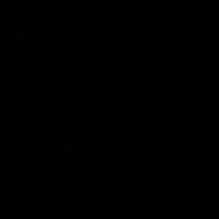
Тавофуқнома миёни аълаҳазрат Амир
Абдурраҳмонхон, дорандаи нишон Ҷи-Си-Эс-Ай,
Амири Афғонистон ва мутааллиқоти он, аз як сӯ,
ва Мортимер Дюранд, дорандаи нишонҳои Ки-Си-
Ай-И. Си-Эс-Ай, вазири умури хориҷаи ҳукумати
Ҳинд, аз сӯи дигар.
Аз он ҷо, ки бархе масоил дар мавриди марзи
Афғонистон дар самти Ҳинд матраҳ шудааст, ва
аз он ҷо, ки ҳам аълаҳазрат Амир ва ҳам
ҳукумати Ҳинд моиланд ин масоилро аз тариқи
тафоҳуми дӯстона ҳаллуфасл карда ва ҳудуди
ҳавзаҳои нуфузи худро таъйин намоянд, ба гунае
ки дар оянда ҳеҷ ихтилофи назаре миёни
давлатҳои муттаҳид дар ин замина боқӣ
намонад, бад-ин васила тавофуқ мешавад:
(1)
Марзи шарқӣ ва ҷанубии қаламрави