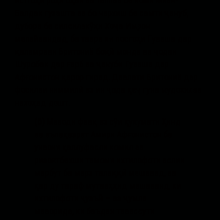
истгоҳи роҳи оҳан ва теппае ба номи Миён-
Балдак гузашта ва бо чархиш ба самти ҷануб,
дубора ба силсилакӯҳи Хоҷа Имрон
мепайвандад, ба тавре ки посгоҳи Гуваша дар
қаламрави Бритониё боқӣ монда ва ҷодаи
Шуробак дар ғарб ва ҷануби Гуваша дар
Афғонистон қарор гирад. Давлати Бритониё дар
фосилаи ниммилӣ аз ин ҷода ҳеҷ гуна мудохилае
нахоҳад дошт.
(6)
Маводи фавқ аз сӯи ҳукумати Ҳинд
ва аълаҳазрат Амири Афғонистон ба
унвони ҳаллуфасли комил ва
ризоятбахши тамоми ихтилофоти аслии
марбут ба марз талаққӣ мешавад, ва
ҳар ду тараф мутааҳҳид мешаванд, ки
ихтилофоти ҷузъӣ — аз ҷумла
мавориде, ки баъдан тавассути