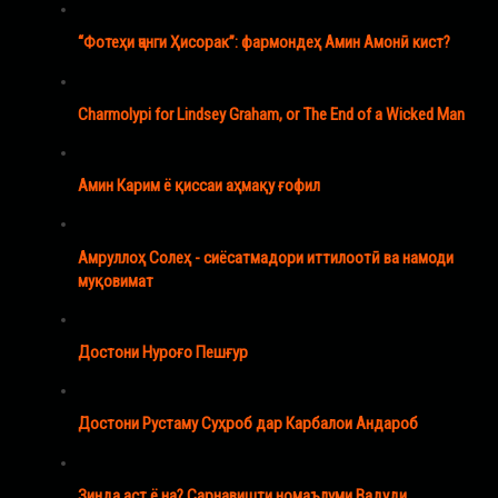
“Фотеҳи ҷанги Ҳисорак”: фармондеҳ Амин Амонӣ кист?
Charmolypi for Lindsey Graham, or The End of a Wicked Man
Амин Карим ё қиссаи аҳмақу ғофил
Амруллоҳ Солеҳ - сиёсатмадори иттилоотӣ ва намоди
муқовимат
Достони Нуроғо Пешғур
Достони Рустаму Суҳроб дар Карбалои Андароб
Зинда аст ё на? Сарнавишти номаълуми Вадуди