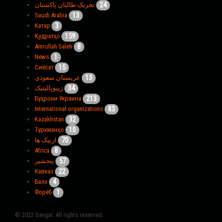
24
تحریک طالبان پاکستان
13
Saudi Arabia
3
Катар
159
Қудратҳо
8
Amrullah Saleh
1
News
15
Сиёсат
13
عربستان سعودی
34
ژییوپالیتیک
213
Буҳрони Украина
83
International organizations
32
Kazakhstan
10
Туркманҳо
70
ازبیک ها
8
Africa
57
پنجشیر
22
Кавказ
4
Балх
1
Форёб
© 2022 Sangar. All rights reserved.