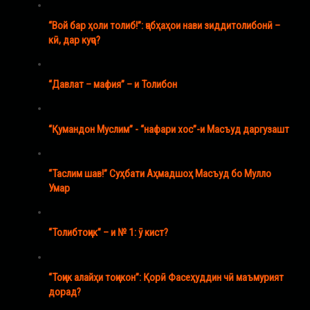
“Вой бар ҳоли толиб!”: ҷабҳаҳои нави зиддитолибонӣ –
кӣ, дар куҷо?
“Давлат – мафия” – и Толибон
“Қумандон Муслим” - “нафари хос”-и Масъуд даргузашт
“Таслим шав!” Суҳбати Аҳмадшоҳ Масъуд бо Мулло
Умар
“Толибтоҷик” – и № 1: ӯ кист?
“Тоҷик алайҳи тоҷикон”: Қорӣ Фасеҳуддин чӣ маъмурият
дорад?