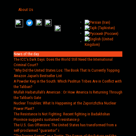
About Us
News of the day
The ICC's Dark Days
: Does the World Still Need the International
Criminal Court?
"Why Did the United States Los
: The Book That Is Currently Topping
Amazon Japan's Bestseller List
A Powder Keg in the South
: Which Pashtun Tribes Are in Conflict with
the Taliban?
Mullah Haibatullah’s American
: Or How America Is Returning Through
the Taliban’s Gate
Nuclear Troubles
: What Is Happening at the Zaporizhzhia Nuclear
Power Plant?
The Resistance Is Not Fighting
: Recent fighting in Badakhshan
Province suggests sustained resistance p
The U.S. Gas Offensive
: The United States has transformed from a
self-proclaimed "guarantor" i
“The Doping Games” or a Testin
: The Games of the Future and the