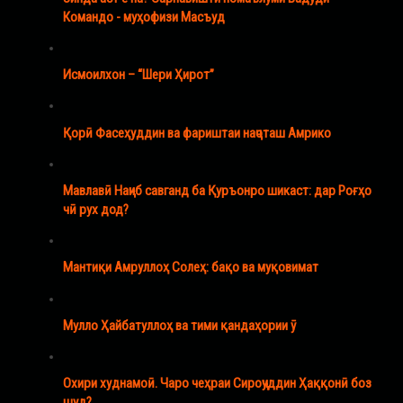
Командо - муҳофизи Масъуд
Исмоилхон – “Шери Ҳирот”
Қорӣ Фасеҳуддин ва фариштаи наҷоташ Амрико
Мавлавӣ Наҷиб савганд ба Қуръонро шикаст: дар Роғҳо
чӣ рух дод?
Мантиқи Амруллоҳ Солеҳ: бақо ва муқовимат
Мулло Ҳайбатуллоҳ ва тими қандаҳории ӯ
Охири худнамоӣ. Чаро чеҳраи Сироҷуддин Ҳаққонӣ боз
шуд?