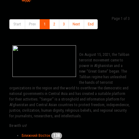
Page 1 of 3
Start
Prev
1
2
3
Next
End
On August 15, 2021, the Taliban
terrorist movement came to
power in Afghanistan and a
new “Great Game” began. The
Taliban regime has unleashed
the hands of terrorist
organizations in the region and the world to overthrow the democratic and
national governments in Central Asia and has created a suitable platform
for their activities. "Sangar" is a stronghold and information platform for
Afghanistan and Central Asian countries to protect freedom, independence,
justice, civilization, human dignity, religious beliefs, and regional security
for journalists, researchers, and intellectuals.
Be with us!
138
Ближний Восток