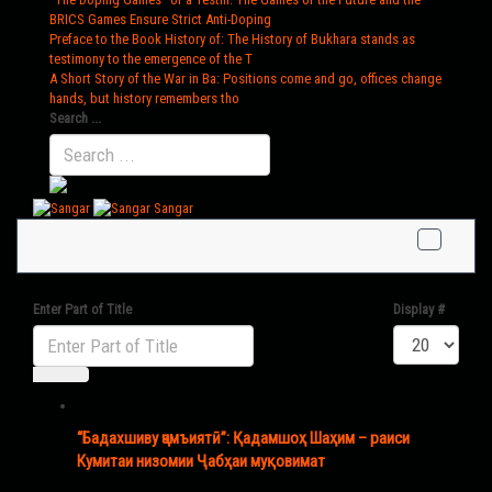
BRICS Games Ensure Strict Anti-Doping
Preface to the Book History of
: The History of Bukhara stands as
testimony to the emergence of the T
A Short Story of the War in Ba
: Positions come and go, offices change
hands, but history remembers tho
Search ...
Sangar
Enter Part of Title
Display #
“Бадахшиву ҷамъиятӣ”: Қадамшоҳ Шаҳим – раиси
Кумитаи низомии Ҷабҳаи муқовимат