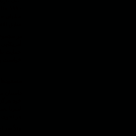
"ننگ تاری
۱۹۹۰
طالبان حق
سابق افغا
در مجموع 
آمریکایی 
حمایت طال
خواست و 
مسعودها و
داستان مس
خود هرگز 
امپریالیس
هر نحوی ا
مثلاً بعد