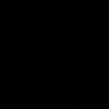
خی" توصیف کرده است. و اعضای کمیته سیاسی جبهه مقاومت 
 جنایتکارتر شده اند و آمریکایی ها همچنان به آنها کمک مالی
وق بشر به ویژه زنان و دختران را زیر پا می گذارند، نسل
نستان را که توسط آمریکایی ها رها شده اند، بدون محاکمه
سخنانی را رد و بدل کردند که بارها گفته شد و هرگز مورد 
فقط یک پیام داشتند: جبهه مقاومت باید دست از خصومت بر
بان بپیوندد. همان چیزی که تام وست نماینده ویژه آمریکا 
پاسخ منفی گرفت.
 آمریکا
عودها و آمریکا بسیار طولانی است. در یک کلام، احمدشا
نتوانست با آمریکا و سیاست آن در منطقه سازگاری داشته 
تی اش نظر نیک نداشت. وضعیت تاکنون تغییر نکرده است، ز
جرا شود. ایالات متحده از روش ها و ترفندهای جدیدی برای
 از جهاد علیه شوروی و خروج این ابرقدرت از افغانستان، آمری