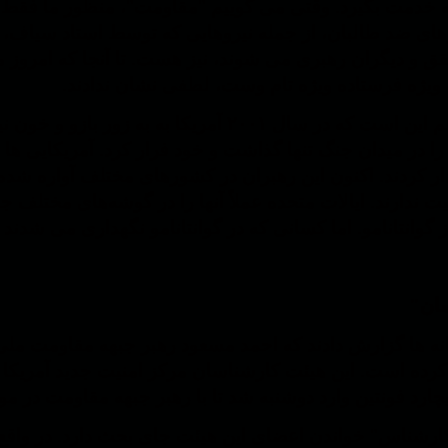
به خدمت بگیرد. وقتی می گوییم "مقاومت"، منظور ما فقط
های ضد طالبان، از جمله نیروهایی که توسط استاد سیاف، 
 و دیگران رهبری می شوند، نیز هست. تا آنجا که امروز می 
ه ویژه فرستاده ویژه تام وست، لطفی نشان ندادند.
دلیل آن هم این است که در سال ۲۰۰۱ آمریکا 
 آنها را در میدان جنگ تنها گذاشت و خود فرار کرد. آمریکایی 
ر کردند. اکنون این رهبران در کشورهای مختلف آواره شده
یت ندارند. ایالات متحده عملاً آنها را در گوشه‌های مختل
ز گوانتانامو. اما کسانی که در گوانتانامو نگهداری می شدند 
ان"
انه ها گزارش دادند که احمد مسعود رهبر جبهه مقاومت ملی ا
ارد فونتین وارد دوشنبه شد تا با رهبر جبهه مقاومت در مور
ارشناس" خواندن اعضای این هیئت جای بحث دارد. در واقع