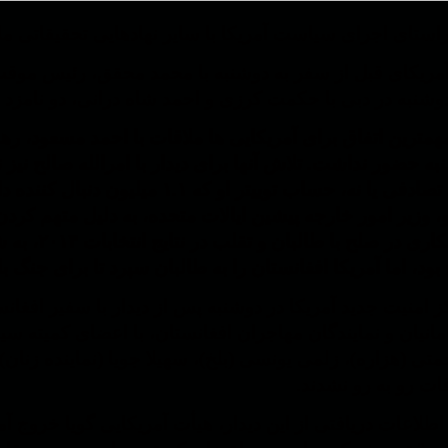
ی اجرای سیاست آمریکا با سایر نهادهایی تحقیقاتی مانند راند (RAND) و شورای آتلانتیک
مریکای قبل از سفر به دوشنبه با محمد محقق، رئیس موقت
وشنبه در دبی با حکمت کرزی و احمد شاه درانی، دو نامزد ر
مهمترین اتفاق برای آمریکایی ها ملاقات با احمد مسعود، ر
به حضور نداشت. تلاش آنها برای دیدار با امرالله صالح نیز ن
کرد. تصادفی یا نه، حساب توییتر ا
و، وزیر امور خارجه پیشین ایالات متحده، به دلیل متهم ک
خرابکاری د
بود، اما آمریکا افغانستان را به طالبان سپرد تا برای جنگ با
 امنیت جدید آمریکا در دوشنبه پس از دیدار با سفیر افغان
نیان و نمایندگان مهاجران افغانستان، با اعضای کمیته 
ی (هزاره)، زلمی یونسی (بلخ)، سهیلا جویا (نماینده زنان)
اقات رو به رو نشدند.
طلاعات دریافتی از این دیدار، هیأت آمریکایی گویا خروج آم