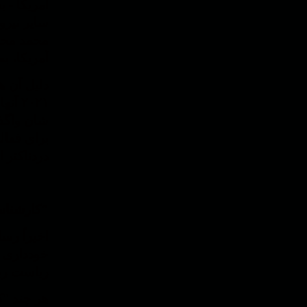
آمریکا - 
سایر نیرو
محمد محقق
آمریکا، ب
۲۰۲۱
شان واگذا
برای فعال
دردناکتر ا
"کارشناس
اخیراً رس
ریاست ریچ
هر چند "ک