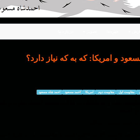
ارش
چهره‌ها
تصویر
در باره ما
عود و امریکا: که به که نیاز دارد؟
ن
مقاومت اول
مقاومت دوم
امریکا
احمد مسعود
احمد شاه مسعود
قاومت ملی و نه طالبان به ایالات متحده اعتماد ندارند و ت
تن است.
رید احمد، سردبیر "سنگر"
حده مدتهاست که در تلاش است تا مقاومت را در طرح جدید خ