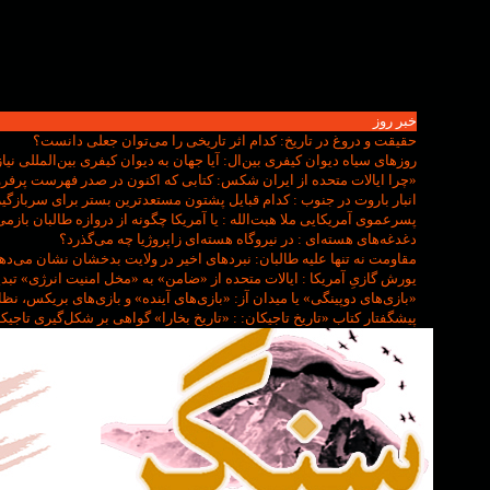
خبر روز
حقیقت و دروغ در تاریخ
: کدام اثر تاریخی را می‌توان جعلی دانست؟
روزهای سیاه دیوان کیفری بین‌ال
: آیا جهان به دیوان کیفری بین‌المللی نیاز
«چرا ایالات متحده از ایران شکس
: کتابی که اکنون در صدر فهرست پرفروش‌ترین کتاب‌ها
انبار باروت در جنوب
: کدام قبایل پشتون مستعدترین بستر برای سربازگی
پسرعموی آمریکایی ملا هبت‌الله
: یا آمریکا چگونه از دروازه طالبان بازمی
دغدغه‌های هسته‌ای
: در نیروگاه هسته‌ای زاپروژیا چه می‌گذرد؟
مقاومت نه تنها علیه طالبان
: نبردهای اخیر در ولایت بدخشان نشان می‌دهد
یورش گازیِ آمریکا
: ایالات متحده از «ضامن» به «مخل امنیت انرژی» تب
«بازی‌های دوپینگی» یا میدان آز
: «بازی‌های آینده» و بازی‌های بریکس، ن
پیشگفتار کتاب «تاریخ تاجیکان:
: «تاریخ بخارا» گواهی بر شکل‌گیری تاجی