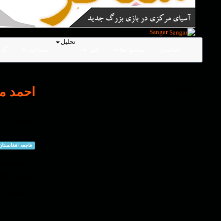
Sangar
تحلیل
اساسی
موضوع‌ها
خبر
مصاحبه
گز
سیاست
احمد مس
توضیحات
27 دی 1401
فاجعه افغانستا
نه جبهه م
هاون کوف
نویسنده: ف
ایالات مت