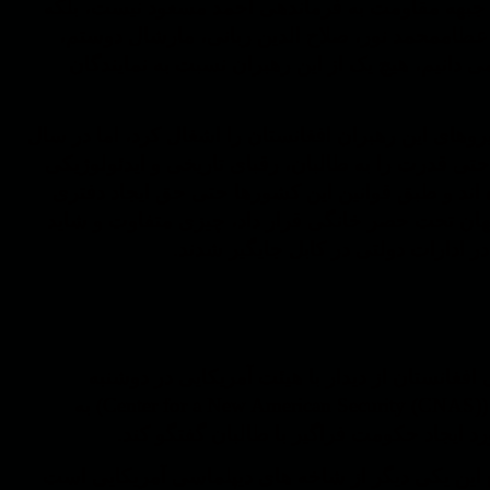
 جبهه مقاومت به فرماندهی احمد مسعود نیست، بلکه
عطاممحمد نور، صلاح الدین ربانی، مارشال دوستم،
دانیم، هیچ یک از این رهبران نسبت به نمایندگان
به به زور بازو و خون نیروهای این رهبران افغانستان را اشغال کرد، اما در سال
ها حتی قدرت را به طالبان، رقبای تاریخی و ایدئولوژیکی
 اند و طبق قوانین این کشورها حتی حق ایجاد دفتری
ف جهان تحت حصر خانگی قرار داد، چیزی متفاوت و شاید
در ادارات دولتی در کابل جایگیر شدند.
فغانستان از دیدار با هیئت آمریکایی در دوشنبه
خودداری کرده است. این هیئت کارشناسان مرکز امنیت جدید آمریکا (Center for a New American Security (CNAS)) به
د ایجاد حکومت فراگیر با طالبان گفتگو کند.
 این یکی دیگر از شاخه های دیپلماسی آمریکایی است