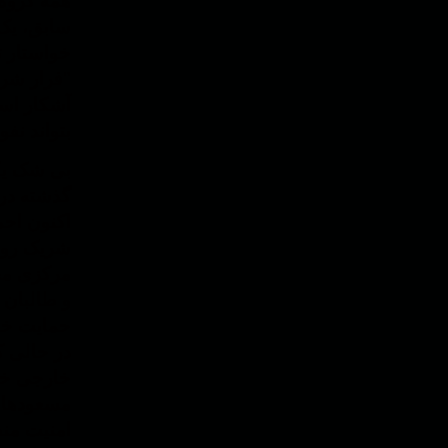
همه گروه 
سابق، یک 
خواستار ت
آشکار است
بتواند نف
بی شک یکی
گذشته در 
اکنون احم
شریک روس
مرکزی مح
و طالبان 
حمایت خار
در حالی ک
خارجی خا
مسعودها و
امنیت منط