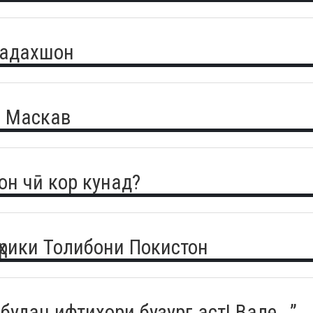
 Бадахшон
 Маскав
он чӣ кор кунад?
ҳрики Толибони Покистон
удан ифтихори бузург аст! Вале...”