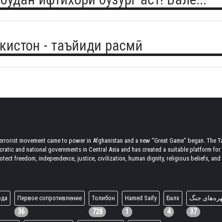
кистон - таъйиди расмӣ
terrorist movement came to power in Afghanistan and a new “Great Game” began. The Tal
atic and national governments in Central Asia and has created a suitable platform for t
tect freedom, independence, justice, civilization, human dignity, religious beliefs, and r
ода
Первое сопротивление
Толибон
Hamed Saify
Балх
ره‌های جنگ
36
728
1
4
37