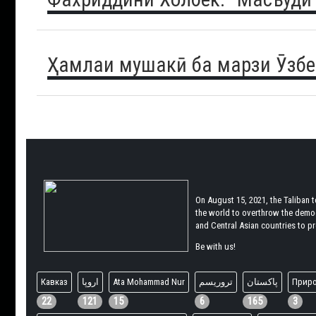
Ҳамлаи мушакӣ ба марзи Ӯзбе
On August 15, 2021, the Taliban 
the world to overthrow the democr
and Central Asian countries to pro
Be with us!
Кавказ
اروپا
Ata Mohammad Nur
تروریسم
پاکستان
Прир
22
121
15
6
165
3