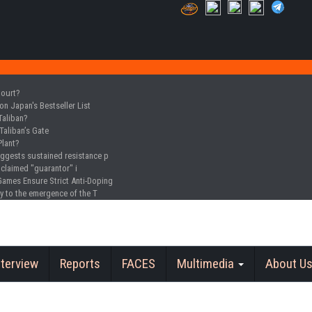
Court?
n Japan's Bestseller List
Taliban?
Taliban’s Gate
Plant?
uggests sustained resistance p
oclaimed "guarantor" i
Games Ensure Strict Anti-Doping
y to the emergence of the T
nterview
Reports
FACES
Multimedia
About U