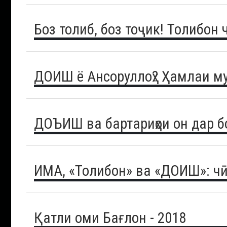
Боз толиб, боз тоҷик! Толибон
ДОИШ ё Ансоруллоҳ? Ҳамлаи м
ДОЪИШ ва бартариҳои он дар б
ИМА, «Толибон» ва «ДОИШ»: чӣ
Қатли оми Бағлон - 2018