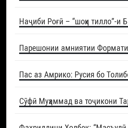
Наҷиби Роғӣ – “шоҳи тилло”-и
Парешонии амниятии Формати
Пас аз Амрико: Русия бо Толиб
Сӯфӣ Муҳаммад ва тоҷикони Та
Фахриддини Холбек: “Масъудӣ б