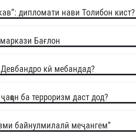
кав”: дипломати нави Толибон кист?
 маркази Бағлон
и Девбандро кӣ мебандад?
: ҷаҳон ба терроризм даст дод?
изми байнулмилалӣ меҷангем”