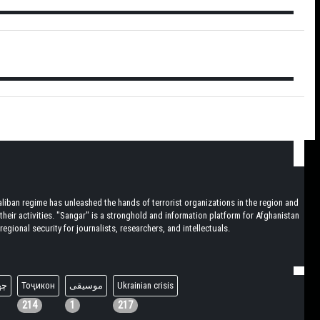
iban regime has unleashed the hands of terrorist organizations in the region and
heir activities. "Sangar" is a stronghold and information platform for Afghanistan
egional security for journalists, researchers, and intellectuals.
چه
Тоҷикон
موسیقی
Ukrainian crisis
214
1
217