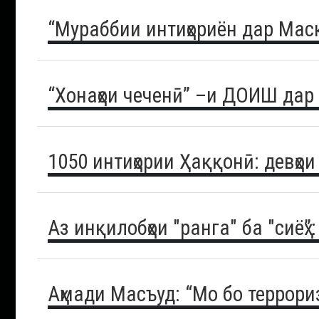
“Мураббии интиҳориён дар Мас
“Хонаҳои чеченӣ” –и ДОИШ дар
1050 интиҳории Ҳаққонӣ: девҳо
Аз инқилобҳои "ранга" ба "сиёҳ”
Аҳмади Масъуд: “Мо бо террор