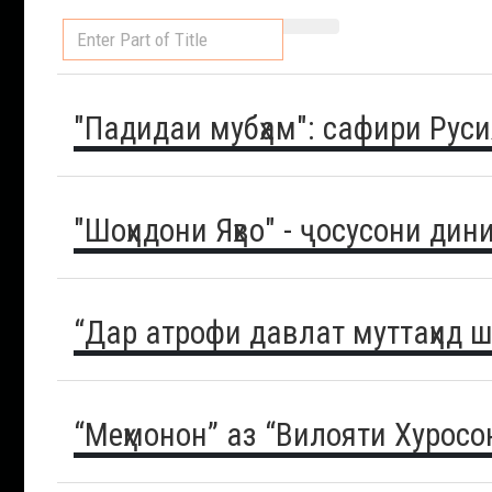
Enter
Part
of
Title
"Падидаи мубҳам": сафири Руси
"Шоҳидони Яҳво" - ҷосусони ди
“Дар атрофи давлат муттаҳид ш
“Меҳмонон” аз “Вилояти Хуросо