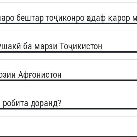
 чаро бештар тоҷиконро ҳадаф қарор 
ушакӣ ба марзи Тоҷикистон
озии Афғонистон
 робита доранд?