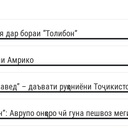
я дар бораи “Толибон”
нии Амрико
авед” – даъвати руҳониёни Тоҷикист
н”: Аврупо онҳоро чӣ гуна пешвоз ме