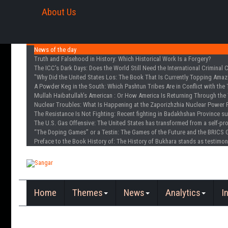
About Us
News of the day
Truth and Falsehood in History
: Which Historical Work Is a Forgery?
The ICC's Dark Days
: Does the World Still Need the International Criminal 
"Why Did the United States Los
: The Book That Is Currently Topping Amazo
A Powder Keg in the South
: Which Pashtun Tribes Are in Conflict with the 
Mullah Haibatullah’s American
: Or How America Is Returning Through the 
Nuclear Troubles
: What Is Happening at the Zaporizhzhia Nuclear Power 
The Resistance Is Not Fighting
: Recent fighting in Badakhshan Province s
The U.S. Gas Offensive
: The United States has transformed from a self-pr
“The Doping Games” or a Testin
: The Games of the Future and the BRICS 
Preface to the Book History of
: The History of Bukhara stands as testimon
Home
Themes
News
Analytics
I