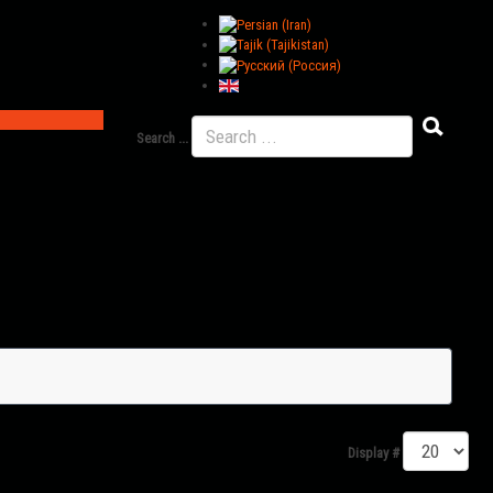
Search ...
Display #