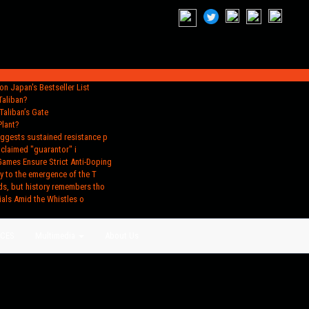
n Japan's Bestseller List
Taliban?
Taliban’s Gate
Plant?
uggests sustained resistance p
oclaimed "guarantor" i
Games Ensure Strict Anti-Doping
y to the emergence of the T
ds, but history remembers tho
ials Amid the Whistles o
ACES
Multimedia
About Us