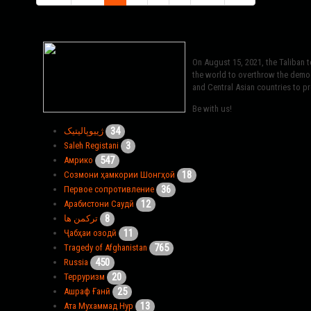
On August 15, 2021, the Taliban 
the world to overthrow the democr
and Central Asian countries to pro
Be with us!
34
ژییوپالیتیک
3
Saleh Registani
547
Амрико
18
Созмони ҳамкории Шонгҳой
36
Первое сопротивление
12
Арабистони Саудӣ
8
ترکمن ها
11
Ҷабҳаи озодӣ
765
Tragedy of Afghanistan
450
Russia
20
Терруризм
25
Ашраф Ғанӣ
13
Ата Мухаммад Нур