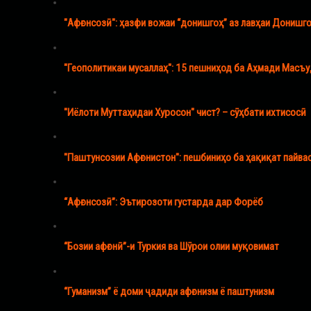
"Афғонсозӣ": ҳазфи вожаи “донишгоҳ” аз лавҳаи Донишго
"Геополитикаи мусаллаҳ": 15 пешниҳод ба Аҳмади Масъ
"Иёлоти Муттаҳидаи Хуросон" чист? – сӯҳбати ихтисосӣ
"Паштунсозии Афғонистон": пешбиниҳо ба ҳақиқат пайва
“Афғонсозӣ”: Эътирозоти густарда дар Форёб
“Бозии афғонӣ”-и Туркия ва Шӯрои олии муқовимат
“Гуманизм” ё доми ҷадиди афғонизм ё паштунизм