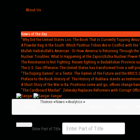
About Us
News of the day
"Why Did the United States Los
: The Book That Is Currently Topping Amazo
A Powder Keg in the South
: Which Pashtun Tribes Are in Conflict with the 
Mullah Haibatullah’s American
: Or How America Is Returning Through the 
Nuclear Troubles
: What Is Happening at the Zaporizhzhia Nuclear Power 
The Resistance Is Not Fighting
: Recent fighting in Badakhshan Province s
The U.S. Gas Offensive
: The United States has transformed from a self-pr
“The Doping Games” or a Testin
: The Games of the Future and the BRICS 
Preface to the Book History of
: The History of Bukhara stands as testimon
A Short Story of the War in Ba
: Positions come and go, offices change han
"The Cardboard Maidan"
: Zelensky Replaces Reformers with Corrupt Offic
Sangar
Themes
News
Analytics
Home
Interview
Reports
F
Enter Part of Title