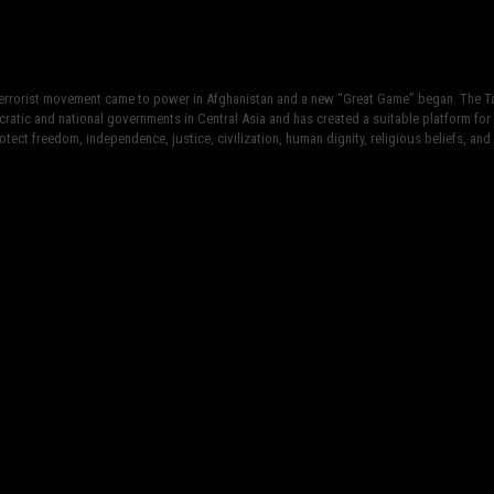
terrorist movement came to power in Afghanistan and a new “Great Game” began. The Tal
atic and national governments in Central Asia and has created a suitable platform for t
tect freedom, independence, justice, civilization, human dignity, religious beliefs, and r