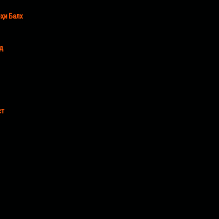
ҳи Балх
уд
ст