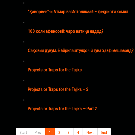
“Ҳавориён”-и Атмар ва Истоникзай – феҳристи комил
100 соли афғонсозӣ: чаро натиҷа надод?
Cақовии дувум, ё ғайрипаштунҳо чӣ гуна ҳазф мешаванд?
Projects or Traps for the Tajiks
Projects or Traps for the Tajiks – 3
Projects or Traps for the Tajiks — Part 2
Start
Prev
1
2
3
4
Next
End