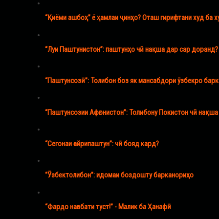
“Қиёми ашбоҳ” ё ҳамлаи ҷинҳо? Оташ гирифтани худ ба х
“Луи Паштунистон”: паштунҳо чӣ нақша дар сар доранд?
“Паштунсозӣ”: Толибон боз як мансабдори ӯзбекро бар
“Паштунсозии Афғонистон”: Толибону Покистон чӣ нақш
“Сегонаи ғайрипаштун”: чӣ бояд кард?
“Ӯзбектолибон”: идомаи боздошту барканориҳо
“Фардо навбати туст!” - Малик ба Ҳанафӣ