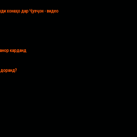
уди хонаҳо дар Ҷузҷон - видео
канор карданд
а доранд?