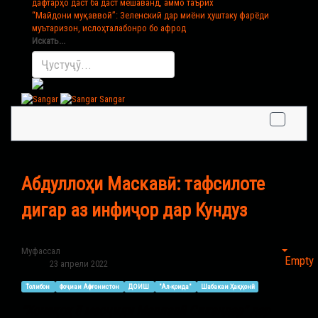
дафтарҳо даст ба даст мешаванд, аммо таърих
“Майдони муқаввоӣ”
: Зеленский дар миёни ҳуштаку фарёди
муътаризон, ислоҳталабонро бо афрод
Искать...
Sangar
Абдуллоҳи Маскавӣ: тафсилоте
дигар аз инфиҷор дар Кундуз
Муфассал
Empty
23 апрели 2022
Толибон
Фоҷиаи Афғонистон
ДОИШ
"Ал-қоида"
Шабакаи Ҳаққонӣ
“Хонақоҳ ё масҷиди Мавлавӣ Сикандар” дар