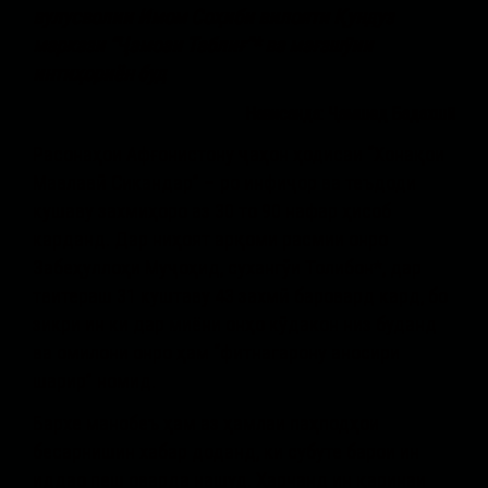
вулусволии Имом Соҳиби вилояти Қундуз
маркази “Ҷамоаи Таблиғ”* ва мағзшӯии
интиҳориён буд
Нависанда: Ҷамшед Бадахшӣ
Расонаҳои Афғонистону ҷаҳон ҳодисаи “Хонақои
Мавлавӣ Сикандар” – ро инфиҷор ва теъдоди
кушаву захмиҳоро аз 30 то 90 нафар ҳисоб
карданд. Дар ниҳоят арқоми расмии онро
Забеҳуллоҳи Муҷоҳид, сухангӯи Толибон*, дар
твитераш 31 куштаву 43 захмӣ баровард кард, бо
зикри ин ки дар миёни онҳо кӯдакон низ буданд
ва омилони онро ҳам “фитнагарону аносири
шарир” номид.
Бархе манобеъ ҳам аз ҳамлаи паҳподҳои
бесарнишин хабар доданд, ки субуте барои ин
иддао пеш оварда нашуд. Ҳарчанд ин қаринаи