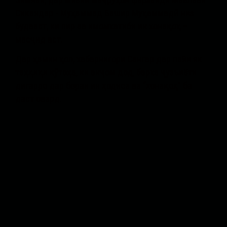
Зимнан, дар миёни маҷрӯҳон фарзанди Мавлави
Сикандар - Муҳаммад Башир Муҳаммадӣ низ
будааст, ки пир ва имомхатиби ин хонақоҳ –
масҷид аст.
Дар ҳамин ҳол, хабарнигори Сангар дар пайи як
таҳқиқи кӯтоҳе, ки анҷом дод, бархе ҷузъиёти
дигарро дар бораи ин ҳодиса ва “хонақоҳ” ба
даст овард.