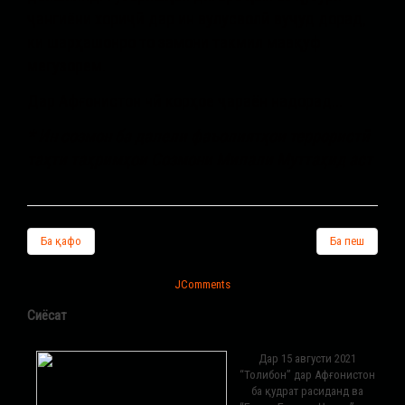
ҷангиёни хориҷӣ дар ин вулусволӣ вуҷуд дорад,
ки шарҳашонро то замони такмил мавқуф
мегузорем.
Дар Афғонистон чӣ корҳое ҷараён надорад...
* Ин созмон ба далели фаъолиятҳои террористӣ
таҳти таҳримҳои Созмони Милали Муттаҳид аст
Ба қафо
Ба пеш
JComments
Сиёсат
Дар 15 августи 2021
“Толибон” дар Афғонистон
ба қудрат расиданд ва