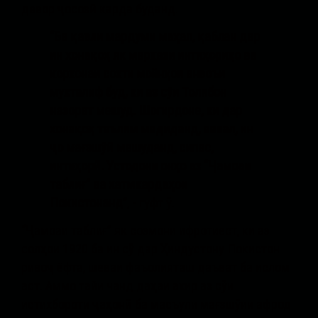
девор ҷосозӣ карда буданд.
“Ба қавли мардуми маҳал, қаблан дар
ин хонақоҳ як маркази интиҳориҳо ва
корхонаи сохти мойнҳои анвоъи
мухталиф буд, ки аз сӯи Толибон
назорат мешуд. Шогирдоне, ки дар
хонақоҳ таълим медиданд, аввал, ин
ҷо мағзшӯӣ мешуданд, сипас,
интиҳорӣ. Устодони онҳо аз “Ҷамоаи
таблиғ” ва хатмкардаҳои
Покистонанд”
, - гуфт ӯ.
“Ҷамоаи таблиғ” як созмони ифротиест, ки аз
солҳои 1920 ба ин сӯ дар Ҳиндустону Покистон
ривоҷ ёфта, шеваи фаъолияташ даъват ба ислом
аст. Аммо тайи чанд даҳаи ахир аз сӯи
истихбороти ҷаҳонӣ ба масъули мағзшӯии афрод