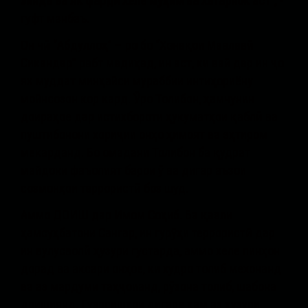
зинда ва як фарди хеле муҳим ва хатарнок аст”,
-
гуфт манбаъ.
Он чӣ “Абдуллоҳ” – ро бо “Хонақои Мавлавӣ
Сикандар” рабт медиҳад, ин аст, ки вай дар ин ҷо
як муддат минҳайси мураббии интиҳориёну
мойнсозон кор кард. Ӯро Толибон, ҳамчунин
доираҳое дар истихбороти ҳукуматҳои қаблӣ ва
пуштибонони хориҷии онҳо ҳимоят ва эҳтиром
мекарданд. Бо омадани Толибон ба қудрат
майдони фаъолият барои ӯ ва дигар аъзои
созмонҳои террористӣ боз шуд.
Аммо ДОИШ дар Имом Соҳиб. Ба қавли
ҳамсуҳбатони Сангар, ин гурӯҳи террористӣ дар
ин вулусволӣ ҳузури густарда, аммо хеле пинҳон
дорад ва аксари онҳое, ки худро толиб мехонанд
ва аз мардуми таҳҷоианд, рӯзона толиб, шабона
доишиянд. Гузоришҳои дигаре ҳам аз ҳузури