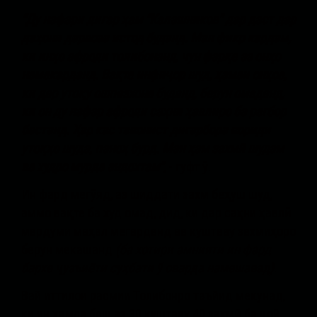
“Ду нафари дигар ҳам “Калашников” дар даст дар
даҳони дарвоза истод буданд. Ман фикр кардам,
ки инҳо афроди толибонанд, чун фарқе аз онҳо
намекарданд. Вақте инфиҷор шуд, ҳамаи онҳое,
ки дар утоқу ошпазхона буданд, берун омаданд,
ки он ду нафар афроди саҳни ҳавлиро ба рагбор
бастанд. Ҳар кас тавонист дигарбора вориди
утоқҳо шуда, паноҳ бурд. Ман ҳам захмӣ шудам
ва худро мурда андохтам”
, - гуфт ӯ.
Ин фард мегӯяд, аз шиддати захм беҳуш шуд,
аммо вақте ба худ омад, дид, ки дар саҳни ҳавлӣ
мардуми маҳал мегарданд ва куштаву захмиҳоро
берун мекашанд
(ба хотири амнияти ин фард
бархе ҷузъиёти суҳбати ӯ оварда намешавад)
.
Вай иттилои расмии Толибонро таъйид мекунад,
ки ин ҳамла беш аз 30 куштаву 40 захмӣ ба ҷой