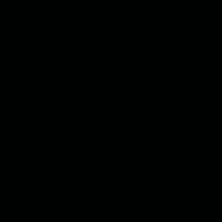
он ду воқеан худро инфиҷор дода, худро нобуд
кардаанд.