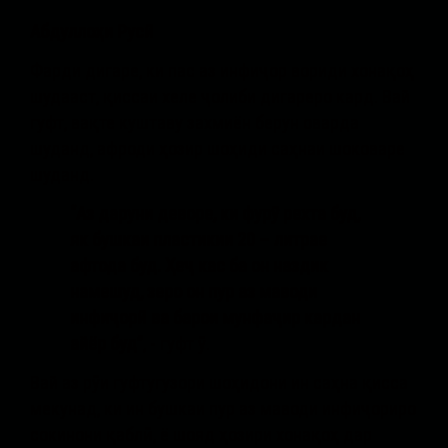
Абдуллоҳи Русӣ
Фарди дигаре, ки пас аз инфиҷор вориди хонақоҳ
шудааст, қиссаи хеле ҷолиби дигареро кард. Вай
гуфт, вақте куштаву захмиён берун оварда
шуданд, афроди ҳозир шоҳиди саҳнаи шоковаре
шуданд.
“Аз даруни деворе, ки фурӯ рехта буд,
як бушкаи пластикии 20 – литрае
афтода буд. Ҳеҷ кас ба он наздик
намешуд, зеро он пур аз маводи
инфиҷорӣ ва барои мунфаҷир кардан
айёр буд”
, - гуфт ӯ.
Вай аз рӯи гуфтугузори шоҳидони ин саҳна қисса
мекунад, ки ин бушкаи пур аз маводи инфиҷориро
сокинони қаблӣ, ё шояд ҳозири хонақоҳ дар