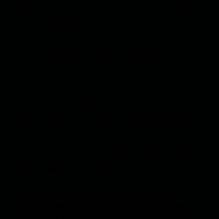
барои узвият дар созмонҳои террористӣ табдил
ёфт ва бархе коршиносон онро “легиони номаръии
ҷиҳод” низ унвон карданд.
Нуктаи ҷолибе, ки як манбаъи дигар аз ин
хонақоҳ нақл кард, қиссаи нафаре бо номи
Абдуллоҳи Русӣ, ё Маскавӣ аст. Ин фард ҳарчанд
чунин алқобро дорад, ба қавли огаҳони ҳол, дар
асл шаҳрванди Русия нест, шояд инглис ё
амрикоӣ буд, аммо бо зердастонаш, ки аксаран
шаҳрвандони Тоҷикистон буданд, ба забони русӣ
сӯҳбат мекард.
“Абдуллоҳ” як тактирандоз ва мойнсози моҳир
буд ва узвияти Ал-қоидаро дошт. Бино ба
гузоришҳо, ӯ пас аз суқути Афғонистон ба дасти
Толибон ба Нуристон рафтааст. Бархе ҳам
мегӯянд, вайро дар Сарипул дидаанд. Хуллас,