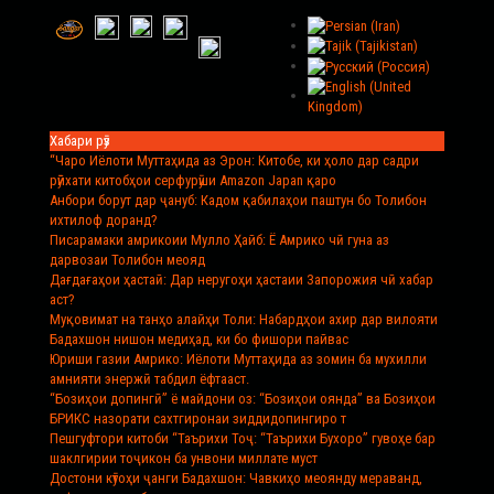
Хабари рӯз
“Чаро Иёлоти Муттаҳида аз Эрон
: Китобе, ки ҳоло дар садри
рӯйхати китобҳои серфурӯши Amazon Japan қаро
Анбори борут дар ҷануб
: Кадом қабилаҳои паштун бо Толибон
ихтилоф доранд?
Писарамаки амрикоии Мулло Ҳайб
: Ё Амрико чӣ гуна аз
дарвозаи Толибон меояд
Дағдағаҳои ҳастаӣ
: Дар неругоҳи ҳастаии Запорожия чӣ хабар
аст?
Муқовимат на танҳо алайҳи Толи
: Набардҳои ахир дар вилояти
Бадахшон нишон медиҳад, ки бо фишори пайвас
Юриши газии Амрико
: Иёлоти Муттаҳида аз зомин ба мухилли
амнияти энержӣ табдил ёфтааст.
“Бозиҳои допингӣ” ё майдони оз
: “Бозиҳои оянда” ва Бозиҳои
БРИКС назорати сахтгиронаи зиддидопингиро т
Пешгуфтори китоби “Таърихи Тоҷ
: “Таърихи Бухоро” гувоҳе бар
шаклгирии тоҷикон ба унвони миллате муст
Достони кӯтоҳи ҷанги Бадахшон
: Чавкиҳо меоянду мераванд,