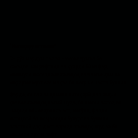
“Интиҳору иғтимос”
Он рӯз мардум пас аз намози ҷумъа ба
хонаҳояшон рафтанд ва ҳудуди 50 нафар,
машмули шогирдони хонақоҳ ва ҷамъе ҳам аз
мардуми мухлиси маҳал ба зикр нишаста буданд.
Фарде, ки пас аз ҳамлаи интиҳорӣ дар саҳни
ҳавлии хонақоҳ захмӣ шуда, ба замин афтод ва
шоҳиди айнии ҳодиса аст, мегӯяд, фарди
интиҳорӣ бо як ҷалиқаи бузург ва бушкаи
пластикӣ дар даст вориди хонақоҳ шуд ва ба
манзили дуюм рафт.