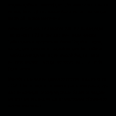
воқеан қобили таваҷҷӯҳ аст, бо назардошти ин ки
як моҳ ба ин сӯ дар фазои Афғонистон паҳподҳои
амрикоӣ парвоз мекунанд.
Аммо инфиҷоре, ки ҳаволии соати 2:30 дақиқаи
пас аз чошти 23 апрел дар минтақаи Чинори
Сайидҷалоли вулусволии Имом Соҳиб иттифоқ
афтод, ҳам ҳамлаи интиҳорӣ ва ҳам ба таъбири
Гулбиддини Ҳикматёр, иғтимосӣ буд, ки тавре
интизор мерафт, гуруҳи террористии ДОИШ* ба
ӯҳда гирифт.
Манобеъ далели ин ҳамларо хусумати идеологии
ДОИШ ба тариқати тасаввуф унвон мекунанд, чун
дар ин хонақоҳ пирону муридон бо зикри ҷаҳрия
машғул мешуданд ва дигар маросими сӯфиёнаро
анҷом медоданд.