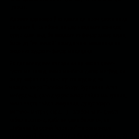
гузошт.
Идомаи ҳодисаро ӯ аз қавли дигарон қисса кард.
Ба қавли ӯ, толибоне, ки дар наздикии хонақоҳ
ҳузур доштанд, ба маҳалли инфиҷор ҳозир шуда,
бо он ду “иғтимосӣ” вориди ҷанг мешаванд ва
онҳо низ худро инфиҷор медиҳанд.
Як далели адами аҷсоди ин ду нафар ҳамин
гуфта мешавад, аммо манбаъи дигар мегӯяд, ки
он ду нафар дар ҷанг кушта шуданд ва
ҷасадашонро Толибон бо худ бурдаанд. Агар
мебурданд, ҳоло дар расонаҳо пайдо мешуданд,
аммо вақте пайдо нашуданд, ду хулосаро
метавон матраҳ кард: 1) Толибон аз ин ҳамла
хабар доштанд, қабл аз ҳама барои он, ки
Шабакаи Ҳаққонӣ “куратор” –и созмонҳои
террористӣ, бахусус, ДОИШ ба ҳисоб меравад; 2)