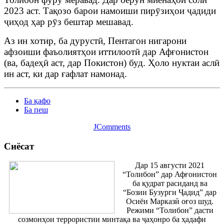
2023 аст. Тақозо барои намоиши пирӯзиҳои ҷадиди
ҷиҳод ҳар рӯз бештар мешавад.
Аз ин хотир, ба дурустӣ, Пентагон нигарони
афзоиши фаъолиятҳои иттилоотӣ дар Афғонистон
(ва, бадеҳӣ аст, дар Покистон) буд. Ҳоло нуктаи аслӣ
ин аст, ки дар ғафлат намонад.
Ба қафо
Ба пеш
JComments
Сиёсат
Дар 15 августи 2021
“Толибон” дар Афғонистон
ба қудрат расиданд ва
“Бозии Бузурги Ҷадид” дар
Осиёи Марказӣ оғоз шуд.
Режими “Толибон” дасти
созмонҳои террористии минтақа ва ҷаҳонро ба ҳадафи