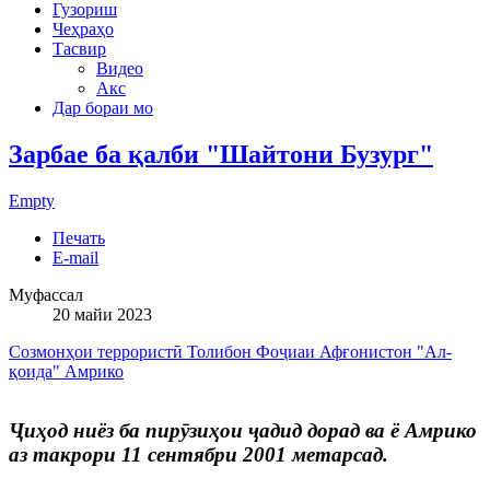
Гузориш
Чеҳраҳо
Тасвир
Видео
Акс
Дар бораи мо
Зарбае ба қалби "Шайтони Бузург"
Empty
Печать
E-mail
Муфассал
20 майи 2023
Созмонҳои террористӣ
Толибон
Фоҷиаи Афғонистон
"Ал-
қоида"
Амрико
Ҷиҳод ниёз ба пирӯзиҳои ҷадид дорад ва ё Амрико
аз такрори 11 сентябри 2001 метарсад.