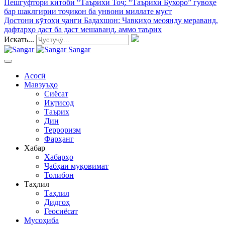
Пешгуфтори китоби “Таърихи Тоҷ
: “Таърихи Бухоро” гувоҳе
бар шаклгирии тоҷикон ба унвони миллате муст
Достони кӯтоҳи ҷанги Бадахшон
: Чавкиҳо меоянду мераванд,
дафтарҳо даст ба даст мешаванд, аммо таърих
Искать...
Sangar
Асосӣ
Мавзуъҳо
Сиёсат
Иқтисод
Таърих
Дин
Терроризм
Фарҳанг
Хабар
Хабарҳо
Ҷабҳаи муқовимат
Толибон
Таҳлил
Таҳлил
Дидгоҳ
Геосиёсат
Мусоҳиба