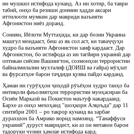
ин мушкил истифода кунанд. Аз ин хотир, ба таври
табиӣ, онҳо ба резиши доимии ҳадди аксари
иттилооти мумкин дар мавриди вазъияти
Афғонистон ниёз доранд.
Сониян, Иёлоти Муттаҳида, ки дар бозии Украина
машғул мондааст, беш аз як сол аст, ки таваҷҷуҳи
худро ба вазъияти Афғонистон заиф кардааст. Дар
Афғонистон, бо истифода аз ин тағйири украинӣ дар
оптикаи сиёсии Вашингтон, созмонҳои террористии
байналмилалии мухталиф (ДОИШ ва ғайра) мӯҳлат
ва фурсатҳое барои таҷдиди қувва пайдо карданд.
Ҳамаи ин гурӯҳҳои ҷиҳодӣ рӯъёҳои худро танҳо ба
интиқоли фаъолиятҳои террористии мунҳасиран ба
Осиёи Марказӣ ва Покистон маътуф накардаанд.
Бархе аз онҳо мехоҳанд "шоҳкори Алқоъда” дар 11
сентябри 2001 – ро такрор кунанд ва зарбае
дурахшон ба Амрико ворид намоянд. “Танаффуси
украинӣ” дуруст мавридест, ки аз он метавон барои
тадоруки чунин ҳамлае истифода кард.