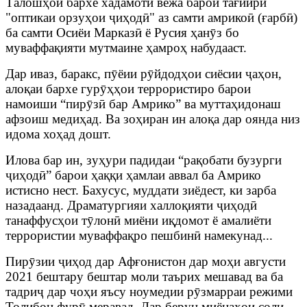
Талошҳои бархе хадамоти вежа барои тағйири
"оптикаи орзуҳои ҷиҳодӣ" аз самти амрикоӣ (ғарбӣ)
ба самти Осиёи Марказӣ ё Русия ҳанӯз бо
муваффақияти мутмаине ҳамроҳ набудааст.
Дар иваз, баракс, пӯёии рӯйдодҳои сиёсии ҷаҳон,
алоқаи бархе гурӯҳҳои террористиро барои
намоиши “пирӯзӣ бар Амрико” ва муттаҳидонаш
афзоиш медиҳад. Ва зоҳиран ин алоқа дар оянда низ
идома хоҳад дошт.
Илова бар ин, зуҳури падидаи “рақобати бузурги
ҷиҳодӣ” барои ҳаққи ҳамлаи аввал ба Амрико
истисно нест. Бахусус, муддати зиёдест, ки зарба
назадаанд. Драматургияи халлоқияти ҷиҳодӣ
танаффусҳои тӯлонӣ миёни иқдомот ё амалиёти
террористии муваффақро пешбинӣ намекунад...
Пирӯзии ҷиҳод дар Афғонистон дар моҳи августи
2021 бештару бештар моли таърих мешавад ва ба
тадриҷ дар чоҳи яъсу ноумедии рӯзмарраи режими
Толибон фурӯ меравад. Дар берун миёнаҳои соли