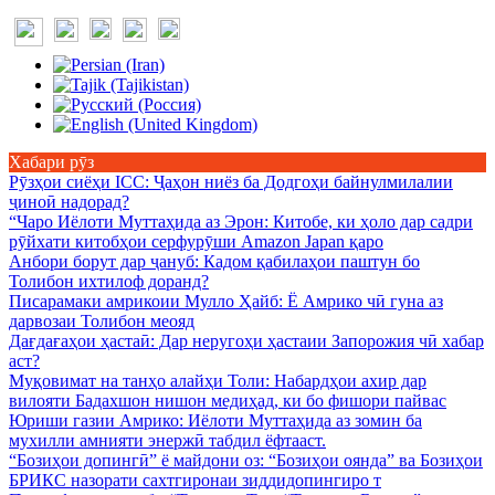
Хабари рӯз
Рӯзҳои сиёҳи ICC
: Ҷаҳон ниёз ба Додгоҳи байнулмилалии
ҷиноӣ надорад?
“Чаро Иёлоти Муттаҳида аз Эрон
: Китобе, ки ҳоло дар садри
рӯйхати китобҳои серфурӯши Amazon Japan қаро
Анбори борут дар ҷануб
: Кадом қабилаҳои паштун бо
Толибон ихтилоф доранд?
Писарамаки амрикоии Мулло Ҳайб
: Ё Амрико чӣ гуна аз
дарвозаи Толибон меояд
Дағдағаҳои ҳастаӣ
: Дар неругоҳи ҳастаии Запорожия чӣ хабар
аст?
Муқовимат на танҳо алайҳи Толи
: Набардҳои ахир дар
вилояти Бадахшон нишон медиҳад, ки бо фишори пайвас
Юриши газии Амрико
: Иёлоти Муттаҳида аз зомин ба
мухилли амнияти энержӣ табдил ёфтааст.
“Бозиҳои допингӣ” ё майдони оз
: “Бозиҳои оянда” ва Бозиҳои
БРИКС назорати сахтгиронаи зиддидопингиро т