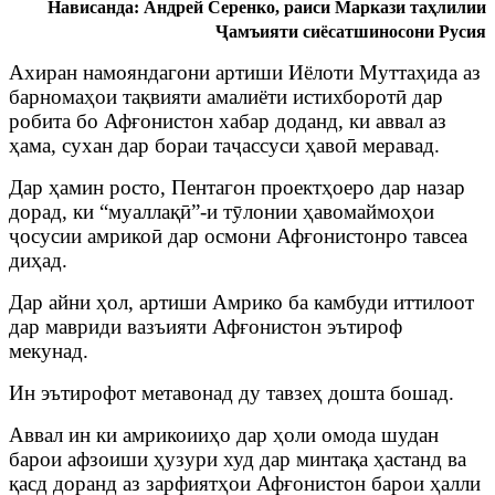
Нависанда: Андрей Серенко, раиси Маркази таҳлилии
Ҷамъияти сиёсатшиносони Русия
Ахиран намояндагони артиши Иёлоти Муттаҳида аз
барномаҳои тақвияти амалиёти истихборотӣ дар
робита бо Афғонистон хабар доданд, ки аввал аз
ҳама, сухан дар бораи таҷассуси ҳавоӣ меравад.
Дар ҳамин росто, Пентагон проектҳоеро дар назар
дорад, ки “муаллақӣ”-и тӯлонии ҳавомаймоҳои
ҷосусии амрикоӣ дар осмони Афғонистонро тавсеа
диҳад.
Дар айни ҳол, артиши Амрико ба камбуди иттилоот
дар мавриди вазъияти Афғонистон эътироф
мекунад.
Ин эътирофот метавонад ду тавзеҳ дошта бошад.
Аввал ин ки амрикоииҳо дар ҳоли омода шудан
барои афзоиши ҳузури худ дар минтақа ҳастанд ва
қасд доранд аз зарфиятҳои Афғонистон барои ҳалли