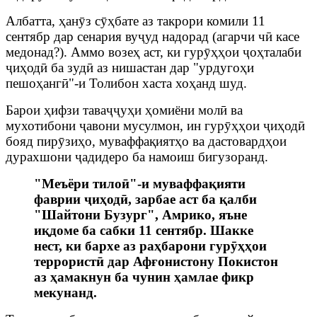
Албатта, ҳанӯз сӯҳбате аз такрори комили 11
сентябр дар сенария вуҷуд надорад (агарчи чӣ касе
медонад?). Аммо возеҳ аст, ки гурӯҳҳои ҷоҳталаби
ҷиҳодӣ ба зудӣ аз нишастан дар "урдугоҳи
пешоҳангӣ"-и Толибон хаста хоҳанд шуд.
Барои ҳифзи таваҷҷуҳи ҳомиёни молӣ ва
мухотибони ҷавони мусулмон, ин гурӯҳҳои ҷиҳодӣ
бояд пирӯзиҳо, муваффақиятҳо ва дастовардҳои
дурахшони ҷадидеро ба намоиш бигузоранд.
"Меъёри тилоӣ"-и муваффақияти
фаврии ҷиҳодӣ, зарбае аст ба қалби
"Шайтони Бузург", Амрико, яъне
иқдоме ба сабки 11 сентябр. Шакке
нест, ки бархе аз раҳбарони гурӯҳҳои
террористӣ дар Афғонистону Покистон
аз ҳамакнун ба чунин ҳамлае фикр
мекунанд.