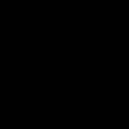
бознигарӣ карда ва мӯҷиби ташдиди рӯйкардҳои
назоратӣ ва иттилоотӣ шудааст.
Дар бистари пас аз тавофуқоти Давҳа тасаввури
ғолиб ин буд, ки Толибон, ба унвони бахше аз як
созукори мудириятшуда, дар чорчӯби қобили
пешбинӣ амал хоҳад кард. Аммо воқеиятҳои
майдонӣ, бавижа дар ҳавзаи сиёсати хориҷӣ ва
амниятӣ, нишон додаанд, ки ин гурӯҳ на танҳо ба
таври комил дар масири интизоротии Ғарб
ҳаракат накарда, балки дар баъзе ҳавзаҳо,
рӯйкардҳое иттихоз карда, ки бо муҳосиботи
ибтидоӣ фосилаи қобили таваҷҷуҳе дорад.
Ин фосила, бавижа дар таомулоти Толибон бо
бозигарони шарқӣ ва низ дар наҳваи мувоҷеҳ бо
тааҳҳудоти пешин, боис шуда то сатҳи
беэътимодӣ ва норизоятӣ дар миёни қудратҳои
ғарбӣ афзоиш ёбад.