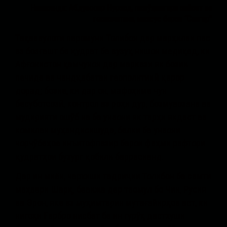
Нависанда: Абдуносир Нурзод, пажӯҳишгари сиёсат ва
геополитика
,
махсус барои “Сангар”
Таҳаввулоти перомуни Толибон дар марҳилаи пас
аз бозгашт ба қудрат ба вузуҳ нишон медиҳад, ки
Афғонистон ҳамчунон дар маркази як бозии
печида ва чандқабатаи геополитикӣ қарор
дорад; бозие, ки дар он, мафоҳиме чун
бесуботсозӣ, контрол аз роҳи дур, бозмувозана ва
мудирияти ошӯб на ба унвони як тарҳи якдаст ва
комилан муҳандисишуда, балки ба унвони
чорчӯбаҳое инъитофпазир барои фаҳми рафтори
қудратҳои бузург қобили баррасианд.
Дар ин миён, чархиши тадриҷии Толибон ба самти
меҳвари Шарқ, бавижа дар таомул бо Чин, Русия
ва Эрон, яке аз муҳимтарин мутағайирҳое аст, ки
нигоҳи Ғарбро нисбат ба ин гурӯҳ дастхуши