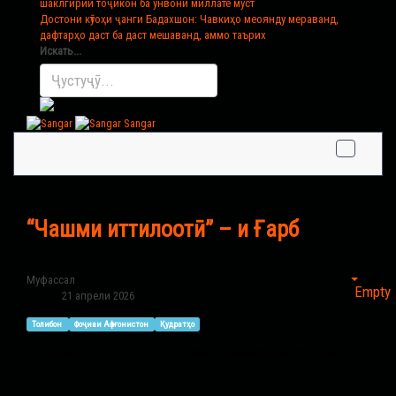
шаклгирии тоҷикон ба унвони миллате муст
Достони кӯтоҳи ҷанги Бадахшон
: Чавкиҳо меоянду мераванд,
дафтарҳо даст ба даст мешаванд, аммо таърих
Искать...
Sangar
“Чашми иттилоотӣ” – и Ғарб
Муфассал
Empty
21 апрели 2026
Толибон
Фоҷиаи Афғонистон
Қудратҳо
Толибон чӣ гуна муҳтотона “ҷарроҳии дарунӣ”
мешавад?