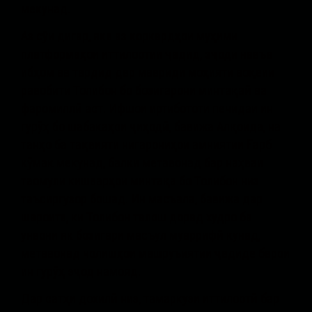
мекунад.
Аз сӯи дигар, яке аз коркардҳои муҳими
платформаҳои иттилоотии ҷадид, эҷоди навъе
ибҳом ва тардид дар мавриди моҳияти воқеии
равобити Толибон бо бозигарони минтақаӣ ва
фаромиллӣ аст. Ифшои иртибототи печидаи ин
гурӯҳ бо шабакаҳои ҷиҳодӣ, бавижа Алқоида, на
танҳо ба тақвияти нигарониҳои амниятии Ғарб
кӯмак мекунад, балки метавонад бар наҳваи
таомули кишварҳои минтақа бо Толибон низ
таъсиргузор бошад. Ин масъала, бавижа дар
шароите, ки Толибон талош дорад худро ба
унвони як бозигари масъул муаррифӣ кунад,
метавонад чолишҳои машруъиятии ҷадиде барои
ин гурӯҳ эҷод намояд.
Дар сатҳи дохилӣ низ, тамаркузи иттилоотӣ бар