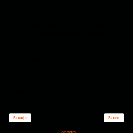
Бароянди ин равандҳо, тасвире аз як вазъияти
сайёл ва дар ҳоли таҳаввулро тарсим мекунад, ки
дар он Толибон дар миёни фишорҳои мутазод,
рақобатҳои минтақаӣ ва назоратҳои фазоянда,
ногузир ба иттихози тасмимоти печида ва гоҳ
мутазод аст.
Ояндаи ин гурӯҳ, беш аз ҳар чиз, ба тавоноии он
дар мудирияти ин фишорҳо ва эҷоди тавозун
миёни ниёзҳои дохилӣ ва илзомоти хориҷӣ
бастагӣ дорад; тавозуне, ки дастёбӣ ба он, дар
шароити кунунӣ беш аз ҳар замони дигар душвор
ба назар мерасад.
Ба қафо
Ба пеш
JComments