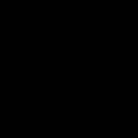
битавонад рафторҳои ояндаи ин гурӯҳро низ то
ҳадде пешбинӣ намояд. Ин “чашми иттилоотӣ”,
дарвоқеъ ҷойгузини мудохилаи мустақим шуда
ва ба унвони абзоре барои коҳиши адами қатъият
дар як муҳити печида амал мекунад.
Дар канори ин раванд баъзе нишонаҳо ҳокӣ аз он
аст, ки фишорҳои ғайримустақим бар Толибон низ
дар ҳоли афзоиш аст. Ҳарчанд нисбат додани як
нақши комилан маъмуриятӣ ба бозигароне
монанди Покистон ниёзманди эҳтиёти таҳлилӣ
аст, аммо наметавон инкор кард, ки ҳамзамонии
баъзе таҳаррукот дар сатҳи минтақа, аз ҷумла
фаъолтар шудани гурӯҳҳои мухолифи Толибон, бо
афзоиши сатҳи норизоятии Ғарб, қобили таваҷҷуҳ
аст. Ин вазъият Толибонро дар маърази маҷмӯае
аз фишорҳои ҳамзамон қарор дода, ки аз даруну
берун суботи ин гурӯҳро бо чолиш мувоҷеҳ