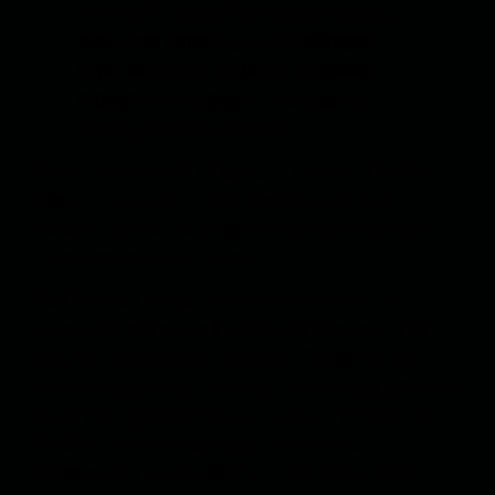
тактикӣ ва мабнӣ бар зарурат дорад,
аммо дар сатҳи идроки роҳбурдии
Ғарб, ба унвони нишонае аз фосила
гирифтани ин гурӯҳ аз тааҳҳудоти
пешин талаққӣ мешавад.
Ҳамин амр муҷиби он шуда то сиёсати Ғарб аз
фазаи интизор ва таомули маҳдуд ба самти
назорати фаъол ва омодагӣ барои сенарияҳои
печидатар ҳаракат кунад.
Дар ин миён, нақши назорати иттилоотӣ ба
унвони абзори аслии Ғарб барои мудирияти ин
вазъият барҷастатар шудааст. Тамаркуз бар
шиносоии ҳалқаҳои раҳбарӣ, шабакаҳои иртиботӣ
ва улгуҳои тасмимгирӣ дар даруни Толибон ба
Ғарб ин имконро медиҳад, ки на танҳо
таҳаввулоти ҷориро беҳтар дарк кунад, балки