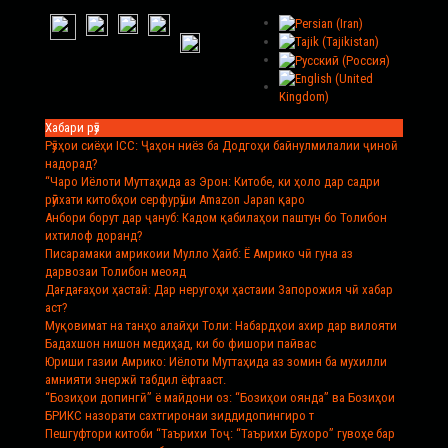
Хабари рӯз
Рӯзҳои сиёҳи ICC
: Ҷаҳон ниёз ба Додгоҳи байнулмилалии ҷиноӣ
надорад?
“Чаро Иёлоти Муттаҳида аз Эрон
: Китобе, ки ҳоло дар садри
рӯйхати китобҳои серфурӯши Amazon Japan қаро
Анбори борут дар ҷануб
: Кадом қабилаҳои паштун бо Толибон
ихтилоф доранд?
Писарамаки амрикоии Мулло Ҳайб
: Ё Амрико чӣ гуна аз
дарвозаи Толибон меояд
Дағдағаҳои ҳастаӣ
: Дар неругоҳи ҳастаии Запорожия чӣ хабар
аст?
Муқовимат на танҳо алайҳи Толи
: Набардҳои ахир дар вилояти
Бадахшон нишон медиҳад, ки бо фишори пайвас
Юриши газии Амрико
: Иёлоти Муттаҳида аз зомин ба мухилли
амнияти энержӣ табдил ёфтааст.
“Бозиҳои допингӣ” ё майдони оз
: “Бозиҳои оянда” ва Бозиҳои
БРИКС назорати сахтгиронаи зиддидопингиро т
Пешгуфтори китоби “Таърихи Тоҷ
: “Таърихи Бухоро” гувоҳе бар