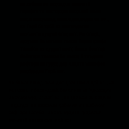
аз кобина ва ниҳодҳои амниятӣ
гирифта то сохторҳои маҳаллӣ ифои
нақш мекунанд, нишондиҳандаи он аст,
ки Ғарб ба хубӣ аз шикандагии
вазъияти кунунӣ огоҳ аст. Ин огоҳӣ,
лузуман ба маънои талош барои ҳазфи
Толибон аз қудрат нест, балки бештар
баёнгари тамоюл ба ислоҳ ё таъдили
рафтори ин гурӯҳ дар ҷиҳати манофеи
роҳбурдии Ғарб аст.
Ба баёни дигар, ончи дар ҳоли шаклгирӣ аст, на
як проекти барандозӣ, балки навъе “ҷарроҳии
дарунии муҳтотона” аст, ки ҳадафи он коҳиши
таҳдидот ва афзоиши қобилияти пешбинии
рафтори Толибон дар як муҳити пурриски
амниятӣ ва геополитикӣ аст.