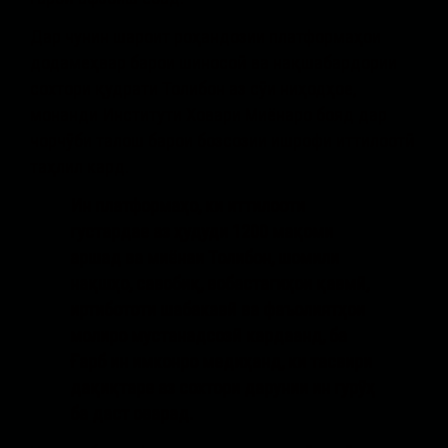
Дар чунин шароит роҳандозии платформаҳои
додамеҳвар барои шиносоӣ ва нақшабардории
сохтори қудрати Толибон аз сӯи ниҳодҳое,
монанди Институти Ховари Миёнаро бояд дар
чорчӯби талош барои бозсозии ишрофи иттилоотӣ
таҳлил кард.
Ин платформаҳо, ки иттилооти
густардае аз ҳудуди 1200 мақоми
аршад ва миёнаи Толибон, шомили
нақшҳо, савобиқ, вобастагиҳои қавмӣ,
иртибототи шабакавӣ ва фаъолиятҳои
молиро мустанадсозӣ кардаанд, ба
Ғарб ин имконро медиҳанд, ки тасвири
дақиқтаре аз сохтори дарунии ин гурӯҳ
ба даст оварад.