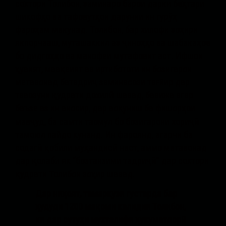
сохтори Толибон, заминаро барои дарки беҳтари
шикофҳо ва тафовутҳои дарунии ин гурӯҳ
фароҳам мекунад. Толибон, бар хилофи зоҳири
якпорчааш, муташаккил аз ҷиноҳҳо ва шабакаҳое
бо дидгоҳҳо ва манофеи мутафовит аст. Ифшои
ҳувият, мавқеият ва иртибототи ин бозигарон
метавонад батадриҷ заминасози тағйир дар
тавозуни қудрати дохилӣ шавад, бавижа агар
баъзе аз ин аносир, дар вокуниш ба фишорҳои
мавҷуд, ба самти таомул бо бозигарони хориҷӣ
тамоюл пайдо кунанд. Ин фароянд, агарчи ба
содагӣ қобили муҳандисӣ нест, аммо метавонад
дар қолаби як “бозтанзими тадриҷӣ” дар сохтори
қудрати Толибон зоҳир шавад.
Дар ниҳоят, тамаркузи густарда бар
ҳудуди 1200 мақоми калидии Толибон,
ки дар сутуҳи мухталифи ҳукуматдорӣ