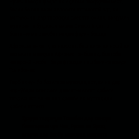
Чунин абзоре фақат як иқдоми пажӯҳишӣ нест,
балки бахше аз як зерсохти иттилоотӣ аст, ки
метавонад дар тарроҳии сиёсати оянда, аз ҷумла
мудирияти буҳрон, эъмоли фишор ё ҳатто
бозтанзими равобит нақшафарин бошад.
Афзоиши ин сатҳ аз назорат, беш аз он ки ношӣ аз
вазъияти мавҷуди Афғонистон бошад, бозтоби
нигаронӣ нисбат ба рафторҳои пешбининопазири
Толибон аст.
Ғарб акнун бо бозигаре мувоҷеҳ аст, ки на дар
чорчӯбҳои классики давлат-миллат қобили
таъриф аст ва на дар қолаби як муттаҳиди
қобили иттико.
Ҳузури тадриҷии Толибон дар канори
бозигароне чун Чин, Русия ва Эрон,
агарчи дар бисёр маворид моҳияти