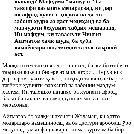
шаванд? Мафҳуми
“
манқурт
”
ба
тавсифи вазъияте мепардозад, ки дар
он афрод ҳувият, ҳофиза ва ҳатто
забони худро аз даст медиҳанд ва ба
мавҷудоти беҳувият табдил мешаванд.
Ин мафҳум, ки тавассути Чингиз
Айтматов халқ шуда, ба хубӣ
намоёнгари воқеиятҳои талхи таърихӣ
аст.
Манқуртизм танҳо як достон нест, балки бозтобе аз
таърихи воқеии бисёре аз миллатҳост. Имрӯз низ
дар бархе нуқоти ҷаҳон, шоҳиди талошҳое барои
тағйири ҳувияти фарҳангӣ ва забонии мардум
ҳастем. Ин талошҳо натанҳо ба ҳувияти афрод,
балки ба таърих ва тамаддуни як миллат осеб
мерасонад.
Айтматов бо халқи шахсияти Жоламан, ки ҳатто
модаршаро намешиносад ва ба дастури арбобаш ӯро
мекушад, умқи фоҷиавиро, ки манқуртизм ба бор