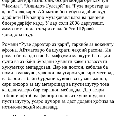
барҷастаи қирғизистонӣ, осори мондагоре ҳамчун
“Ҷамила”, “Алвидоъ Гулсарӣ” ва “Рӯзе дарозтар аз
қарн” халқ кард. Айтматов бо нубуғи адабии худ,
адабиёти Шӯравиро мутаҳаввил кард ва ҷавоизи
бисёре дарёфт кард. Ӯ дар соли 2008 даргузашт,
аммо номаш дар таърихи адабиёти Шӯравӣ
ҷовидона шуд.
Романи “Рӯзе дарозтар аз қарн”, таркибе аз воқеияту
афсона, Айтматовро ба шӯҳрати ҷаҳонӣ расонд. Ин
роман бо пардохтан ба мафҳуми манқурт, ба нақди
султа ва аз байн бурдани ҳувияти қавмӣ тавассути
ҳукуматҳо мепардозад. Дар ин достон, қабилае ба
номи жуанжуан, ҷавонон ва усарои ҷангиро мегирад
ва барои аз байн бурдани ҳувият ва гузаштаашон,
сари онҳоро аз мӯ метарошад ва пӯсти шутур тоза
кандашудаеро бар сарашон мебандад. Дар асари
тобиши офтоб ва фишори ношь аз хушк шудани
пӯсти шутур, усаро дучори аз даст додани ҳофиза ва
ихтилоли зеҳнӣ мешаванд.