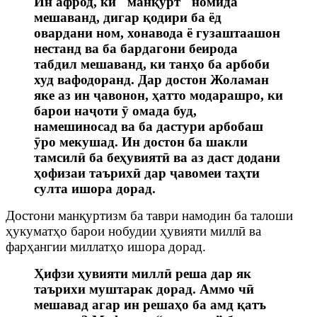
Ин афрод, ки "манқурт" номида
мешаванд, дигар қодири ба ёд
овардани ном, хонавода ё гузаштаашон
нестанд ва ба бардагони беирода
табдил мешаванд, ки танҳо ба арбоби
худ вафодоранд. Дар достон Жола
ман
яке аз ин ҷавонон, ҳатто модар
а
шро, ки
барои наҷоти ӯ омада буд,
намешиносад ва ба дастури арбоб
а
ш
ӯро мекушад. Ин достон ба шакл
и
тамсилӣ ба беҳувиятӣ ва аз даст додани
ҳофизаи таърихӣ дар ҷавомеи таҳти
султа ишора дорад.
Достони манқуртизм ба таври намодин ба талоши
ҳукуматҳо барои нобудии ҳувияти миллӣ ва
фарҳангии миллатҳо ишора дорад.
Ҳифзи ҳувияти миллӣ реша дар як
таърихи муштарак дорад. Аммо чӣ
мешавад агар ин решаҳо ба амд қатъ