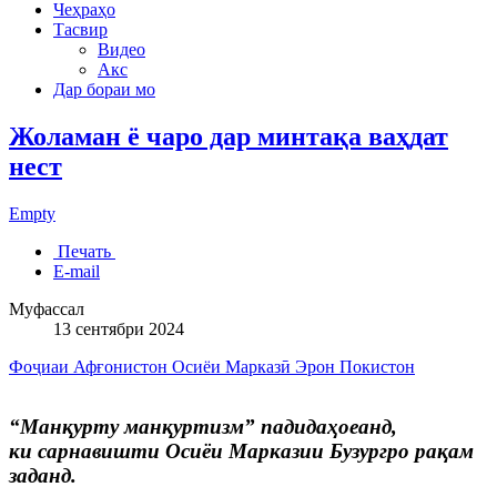
Чеҳраҳо
Тасвир
Видео
Акс
Дар бораи мо
Жоламан ё чаро дар минтақа ваҳдат
нест
Empty
Печать
E-mail
Муфассал
13 сентябри 2024
Фоҷиаи Афғонистон
Осиёи Марказӣ
Эрон
Покистон
“Манқурту манқуртизм” падидаҳоеанд,
ки сарнавишти Осиёи Марказии Бузургро рақам
заданд.