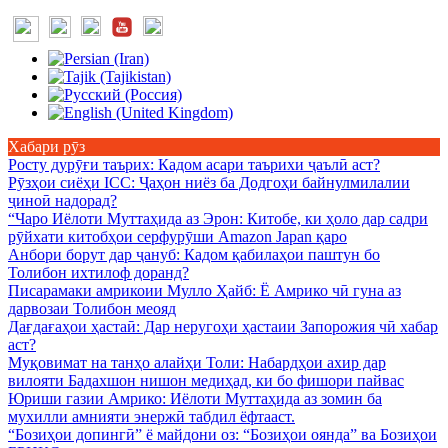
Хабари рӯз
Росту дурӯғи таърих
: Кадом асари таърихи ҷаълӣ аст?
Рӯзҳои сиёҳи ICC
: Ҷаҳон ниёз ба Додгоҳи байнулмилалии
ҷиноӣ надорад?
“Чаро Иёлоти Муттаҳида аз Эрон
: Китобе, ки ҳоло дар садри
рӯйхати китобҳои серфурӯши Amazon Japan қаро
Анбори борут дар ҷануб
: Кадом қабилаҳои паштун бо
Толибон ихтилоф доранд?
Писарамаки амрикоии Мулло Ҳайб
: Ё Амрико чӣ гуна аз
дарвозаи Толибон меояд
Дағдағаҳои ҳастаӣ
: Дар неругоҳи ҳастаии Запорожия чӣ хабар
аст?
Муқовимат на танҳо алайҳи Толи
: Набардҳои ахир дар
вилояти Бадахшон нишон медиҳад, ки бо фишори пайвас
Юриши газии Амрико
: Иёлоти Муттаҳида аз зомин ба
мухилли амнияти энержӣ табдил ёфтааст.
“Бозиҳои допингӣ” ё майдони оз
: “Бозиҳои оянда” ва Бозиҳои