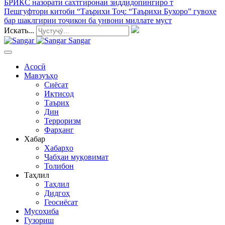
БРИКС назорати сахтгиронаи зиддидопингиро т
Пешгуфтори китоби “Таърихи Тоҷ
: “Таърихи Бухоро” гувоҳе
бар шаклгирии тоҷикон ба унвони миллате муст
Искать...
Sangar
Асосӣ
Мавзуъҳо
Сиёсат
Иқтисод
Таърих
Дин
Терроризм
Фарҳанг
Хабар
Хабарҳо
Ҷабҳаи муқовимат
Толибон
Таҳлил
Таҳлил
Дидгоҳ
Геосиёсат
Мусоҳиба
Гузориш