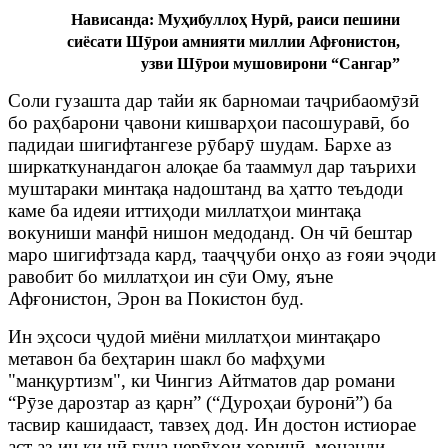
Нависанда: Муҳибуллоҳ Нурӣ, раиси пешини
сиёсати Шӯрои амнияти миллии Афғонистон,
узви Шӯрои мушовирони “Сангар”
Соли гузашта дар тайи як барномаи таҷрибаомӯзӣ
бо раҳбарони ҷавони кишварҳои пасошуравӣ, бо
падидаи шигифтангезе рӯбарӯ шудам. Бархе аз
ширкаткунандагон алоқае ба тааммул дар таърихи
муштараки минтақа надоштанд ва ҳатто теъдоди
каме ба идеяи иттиҳоди миллатҳои минтақа
вокуниши манфӣ нишон медоданд. Он чӣ бештар
маро шигифтзада кард, тааҷҷуби онҳо аз ғояи эҷоди
равобит бо миллатҳои ин сӯи Ому, яъне
Афғонистон, Эрон ва Покистон буд.
Ин эҳсоси ҷудоӣ миёни миллатҳои минтақаро
метавон ба беҳтарин шакл бо мафҳуми
"манқуртизм", ки Чингиз Айтматов дар романи
“Рӯзе дарозтар аз қарн” (“Дуроҳаи буронӣ”) ба
тасвир кашидааст, тавзеҳ дод. Ин достон истиорае
аст аз ин ки чӣ гуна нерӯҳои хориҷӣ, монанди