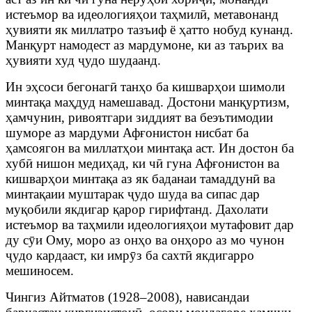
истеъмор ва идеологияҳои таҳмилӣ, метавонанд
ҳувияти як миллатро тазъиф ё ҳатто нобуд кунанд.
Манқурт намодест аз мардумоне, ки аз таърих ва
ҳувияти худ ҷудо шудаанд.
Ин эҳсоси бегонагӣ танҳо ба кишварҳои шимоли
минтақа маҳдуд намешавад. Достони манқуртизм,
ҳамчунин, ривоятгари зиддият ва беэътимодии
шуморе аз мардуми Афғонистон нисбат ба
ҳамсоягон ва миллатҳои минтақа аст. Ин достон ба
хубӣ нишон медиҳад, ки чӣ гуна Афғонистон ва
кишварҳои минтақа аз як баданаи тамаддунӣ ва
минтақаии муштарак ҷудо шуда ва сипас дар
муқобили якдигар қарор гирифтанд. Дахолати
истеъмор ва таҳмили идеологияҳои мутафовит дар
ду сӯи Ому, моро аз онҳо ва онҳоро аз мо чунон
ҷудо кардааст, ки имрӯз ба сахтӣ якдигарро
мешиносем.
Чингиз Айтматов (1928–2008), нависандаи