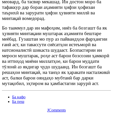
меовард, ба тасвир мекашад. Ин достон моро ба
тафаккур дар бораи аҳамияти ҳифзи ҳофизаи
таърихӣ ва зарурати ҳифзи ҳувияти миллӣ ва
минтақаӣ вомедорад.
Бо тааммул дар ин мафоҳим, ниёз ба бозгашт ба як
ҳувияти минтақаии муштарак аҳамияти бештаре
меёбад. Гузаштаи мо пур аз пайвандҳои фарҳангии
ғанӣ аст, ки тавассути сиёсатҳои истеъморӣ ва
натсионалистӣ шикаста шудааст. Бозпасгирии ин
мероси муштарак, роҳе аст барои бозсозии ҳамкорӣ
ва иттиҳод миёни миллатҳое, ки барои муддати
тӯлонӣ аз якдигар ҷудо шудаанд. Ин бозгашт ба
решаҳои минтақаӣ, на танҳо як ҳаракати насталжикӣ
аст, балки барои ояндаҳо мубтанӣ бар дарки
мутақобил, эҳтиром ва ҳамбастагии зарурӣ аст.
Ба қафо
Ба пеш
JComments